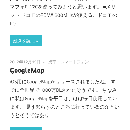
て
マフォF-12Cを使ってみようと思います。 ■メリ
サ
ット ドコモのFOMA 800MHzが使える。ドコモの
ー
FO
バ
ー
続きを読む
の
こ
2012年12月19日
携帯・スマートフォン
と
GoogleMap
で
す。
iOS用にGoogleMapがリリースされましたね。 す
でに全世界で1000万DLされたそうです。 ちなみ
に私はGoogleMapを平日は、ほぼ毎日使用してい
ます。 見ず知らずのところに行っているのかとい
うとそうではあり