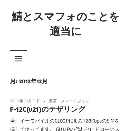
コ
ン
鯖とスマフォのことを
テ
適当に
ン
ツ
鯖
へ
と
ス
言
キ
う
ッ
の
プ
月:
2012年12月
は
魚
2012年12月31日
携帯・スマートフォン
で
F-12C(v21)のテザリング
は
な
今、イーモバイルのGL02PにIIJの128KbpsのSIMを
く
挿して使ってます。 GL02Pの代わりにドコモのス