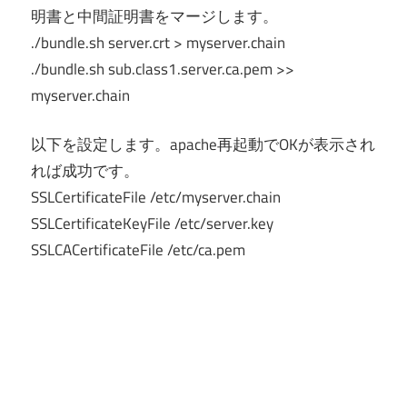
明書と中間証明書をマージします。
./bundle.sh server.crt > myserver.chain
./bundle.sh sub.class1.server.ca.pem >>
myserver.chain
以下を設定します。apache再起動でOKが表示され
れば成功です。
SSLCertificateFile /etc/myserver.chain
SSLCertificateKeyFile /etc/server.key
SSLCACertificateFile /etc/ca.pem