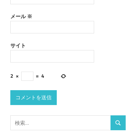
メール
※
サイト
2
×
=
4
検
検
索:
索