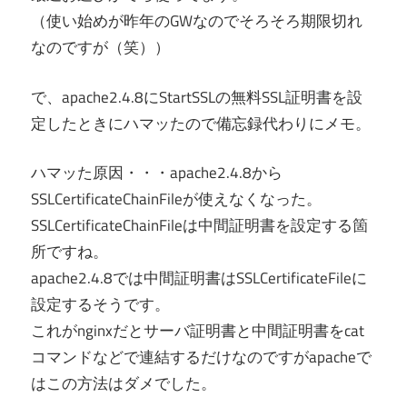
て
（使い始めが昨年のGWなのでそろそろ期限切れ
サ
なのですが（笑））
ー
バ
で、apache2.4.8にStartSSLの無料SSL証明書を設
ー
定したときにハマッたので備忘録代わりにメモ。
の
こ
ハマッた原因・・・apache2.4.8から
と
SSLCertificateChainFileが使えなくなった。
で
SSLCertificateChainFileは中間証明書を設定する箇
す。
所ですね。
apache2.4.8では中間証明書はSSLCertificateFileに
設定するそうです。
これがnginxだとサーバ証明書と中間証明書をcat
コマンドなどで連結するだけなのですがapacheで
はこの方法はダメでした。