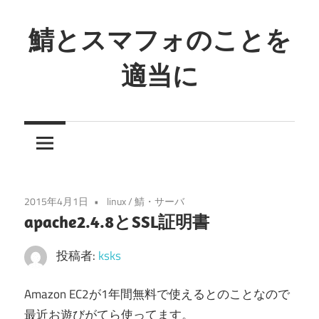
コ
ン
鯖とスマフォのことを
テ
適当に
ン
ツ
鯖
へ
と
ス
言
キ
う
ッ
の
プ
2015年4月1日
linux
/
鯖・サーバ
は
apache2.4.8とSSL証明書
魚
で
投稿者:
ksks
は
な
Amazon EC2が1年間無料で使えるとのことなので
く
最近お遊びがてら使ってます。